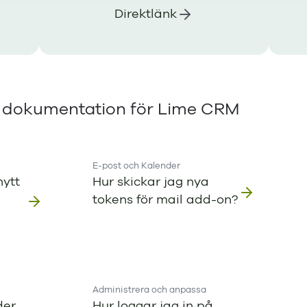
Direktlänk
h dokumentation för Lime CRM
E-post och Kalender
nytt
Hur skickar jag nya
tokens för mail add-on?
Administrera och anpassa
der
Hur loggar jag in på