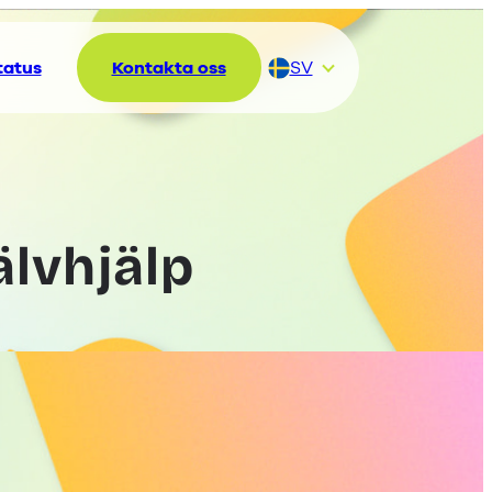
tatus
Kontakta oss
SV
DA
DE
EN
FI
NL
älvhjälp
NO