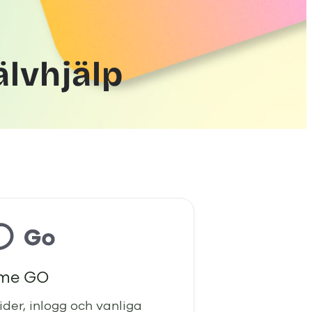
älvhjälp
ime GO
ider, inlogg och vanliga