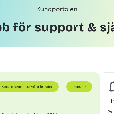
Kundportalen
b för support & sj
Mest använd av våra kunder
Populär
L
Gu