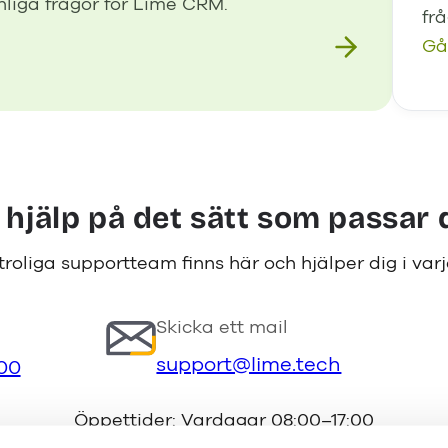
liga frågor för Lime CRM.
fr
Gå
 hjälp på det sätt som passar 
troliga supportteam finns här och hjälper dig i varj
Skicka ett mail
support@lime.tech
 00
Öppettider: Vardagar 08:00–17:00