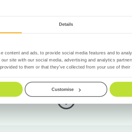
Details
Snabb hjälp för Lime CRM
 är här för att hjälpa dig få ut det mesta av Lime 
e content and ads, to provide social media features and to analy
 our site with our social media, advertising and analytics partn
Ladda upp
 provided to them or that they’ve collected from your use of their
Direktlänk för filer
Customise