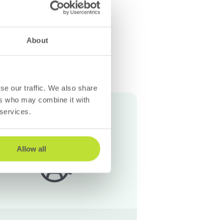
About
CRM
se our traffic. We also share
ers who may combine it with
Skapa och följ
 services.
Sätt ärende i rullning
Allow all