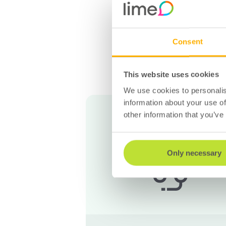
Consent
This website uses cookies
Vi
We use cookies to personalis
information about your use of
Fjärrhjälp
other information that you’ve
Vi hjälper dig där du är
Only necessary