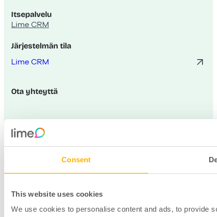
Itsepalvelu
Lime CRM
Järjestelmän tila
Lime CRM
Ota yhteyttä
FI
DA
DE
EN
NL
NO
Consent
De
Copyright Lime 2026 /
Privacy Policy
/
Ehdot ja
edellytykset
/
Cookie Policy
This website uses cookies
We use cookies to personalise content and ads, to provide so