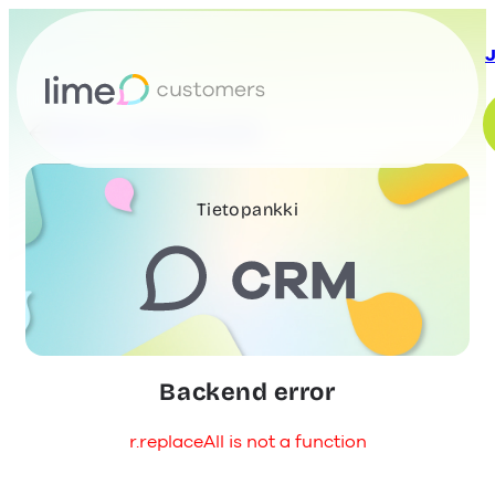
J
Back to customer portal
Tietopankki
Backend error
r.replaceAll is not a function