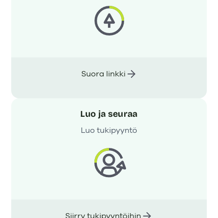
Suora linkki
Luo ja seuraa
Luo tukipyyntö
Siirry tukipyyntöihin